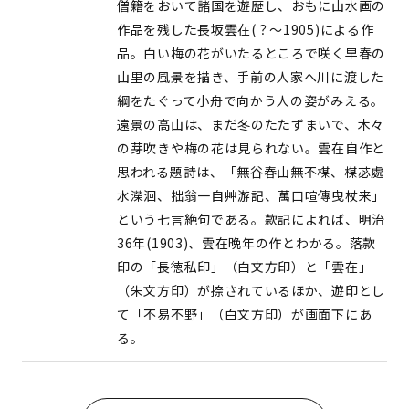
僧籍をおいて諸国を遊歴し、おもに山水画の
作品を残した長坂雲在(？～1905)による作
品。白い梅の花がいたるところで咲く早春の
山里の風景を描き、手前の人家へ川に渡した
綱をたぐって小舟で向かう人の姿がみえる。
遠景の高山は、まだ冬のたたずまいで、木々
の芽吹きや梅の花は見られない。雲在自作と
思われる題詩は、「無谷春山無不楳、楳苾處
水濚洄、拙翁一自艸游記、萬口喧傳曳杖来」
という七言絶句である。款記によれば、明治
36年(1903)、雲在晩年の作とわかる。落款
印の「長徳私印」（白文方印）と「雲在」
（朱文方印）が捺されているほか、遊印とし
て「不易不野」（白文方印）が画面下にあ
る。