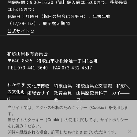
開館時間：9:00–16:30（資料館入館は16:00まで、移築民家
は16:15まで）
休館日：月曜日（祝日の場合は翌平日）、年末年始
（12/29–1/3）、展示替え期間
公式サイト
和歌山県教育委員会
〒640-8585 和歌山市小松原通一丁目1番地
TEL.073-441-3640 FAX.073-432-4517
わかやま
文化庁博物
和歌山県
和歌山県立文書館「和歌
の文化財
館総合サイ
教育委員
山県歴史資料アーカイ
ト
会
ブ」
当サイトでは、アクセス分析のためクッキー（Cookie）を使用しま
す。
当サイトのクッキー（Cookie）の使用に関しては、サイトポリシー
をお読みください。
閲覧を継続される場合、許可したものとさせていただきます。