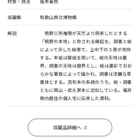
材質・技法
紙本著色
収蔵館
和歌山県立博物館
解説
熊野三所権現が天竺より飛来したとする
「熊野の本地」と称される縁起を、詞書と絵
によって示した絵巻で、上中下の３巻が完存
する。本紙は斐紙を用いて、絵の天地は墨
界、詞書の天地は銀界とし、絵は濃彩でおお
らかな筆致によって描かれ、詞書は流麗な草
書体とする。流布本の系統のうち、絵・詞書
ともに岡山・武久家本に近似している。福井
県内居住の個人宅に伝来した資料。
収蔵品詳細へ