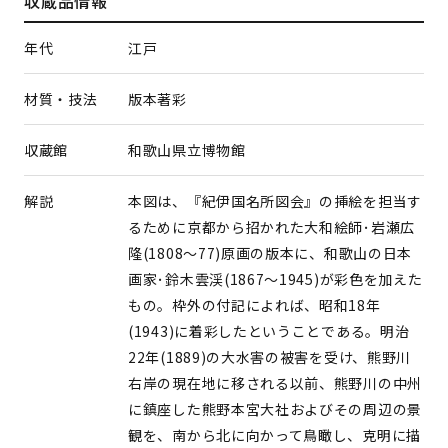
収蔵品情報
年代
江戸
材質・技法
版本著彩
収蔵館
和歌山県立博物館
解説
本図は、『紀伊国名所図会』の挿絵を担当す
るために京都から招かれた大和絵師･岩瀬広
隆(1808～77)原画の版本に、和歌山の日本
画家･鈴木雲渓(1867〜1945)が彩色を加えた
もの。枠外の付記によれば、昭和18年
(1943)に着彩したということである。明治
22年(1889)の大水害の被害を受け、熊野川
右岸の現在地に移される以前、熊野川の中州
に鎮座した熊野本宮大社およびその周辺の景
観を、南から北に向かって鳥瞰し、克明に描