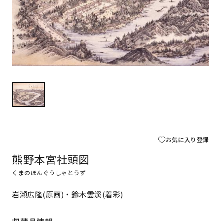
お気に入り登録
熊野本宮社頭図
くまのほんぐうしゃとうず
岩瀬広隆(原画)・鈴木雲溪(着彩)