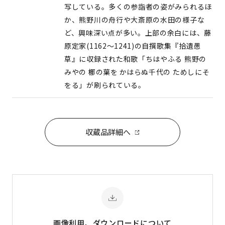
写している。多くの参詣者の姿がみられるほ
か、熊野川の舟行や大斎原の水田の様子な
ど、興味深い点が多い。上部の余白には、藤
原定家(1162〜1241)の自撰歌集『拾遺愚
草』に収録された和歌「ちはやふる 熊野の
みやの 梛の葉を かはらぬ千代の ためしにそ
をる」が刷られている。
収蔵品詳細へ
画像利用、ダウンロード
について