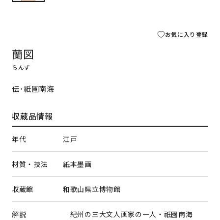
お気に入り登録
蘭図
らんず
伝･祇園南海
収蔵品情報
年代
江戸
材質・技法
紙本墨画
収蔵館
和歌山県立博物館
解説
紀州の三大文人画家の一人・祇園南海