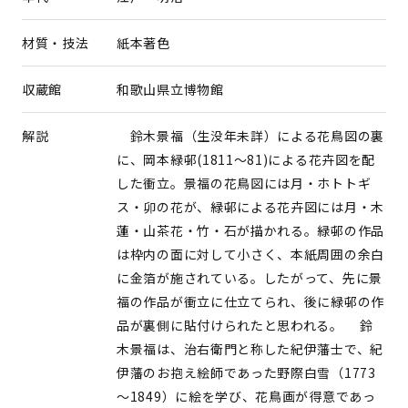
材質・技法
紙本著色
収蔵館
和歌山県立博物館
解説
鈴木景福（生没年未詳）による花鳥図の裏
に、岡本緑邨(1811～81)による花卉図を配
した衝立。景福の花鳥図には月・ホトトギ
ス・卯の花が、緑邨による花卉図には月・木
蓮・山茶花・竹・石が描かれる。緑邨の作品
は枠内の面に対して小さく、本紙周囲の余白
に金箔が施されている。したがって、先に景
福の作品が衝立に仕立てられ、後に緑邨の作
品が裏側に貼付けられたと思われる。 鈴
木景福は、治右衛門と称した紀伊藩士で、紀
伊藩のお抱え絵師であった野際白雪（1773
～1849）に絵を学び、花鳥画が得意であっ