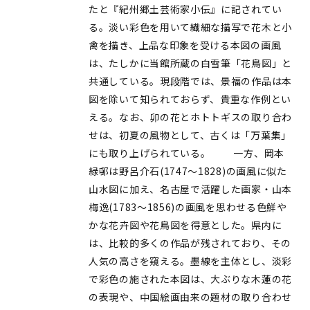
たと『紀州郷土芸術家小伝』に記されてい
る。淡い彩色を用いて繊細な描写で花木と小
禽を描き、上品な印象を受ける本図の画風
は、たしかに当館所蔵の白雪筆「花鳥図」と
共通している。現段階では、景福の作品は本
図を除いて知られておらず、貴重な作例とい
える。なお、卯の花とホトトギスの取り合わ
せは、初夏の風物として、古くは「万葉集」
にも取り上げられている。 一方、岡本
緑邨は野呂介石(1747～1828)の画風に似た
山水図に加え、名古屋で活躍した画家・山本
梅逸(1783～1856)の画風を思わせる色鮮や
かな花卉図や花鳥図を得意とした。県内に
は、比較的多くの作品が残されており、その
人気の高さを窺える。墨線を主体とし、淡彩
で彩色の施された本図は、大ぶりな木蓮の花
の表現や、中国絵画由来の題材の取り合わせ