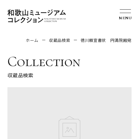
MENU
ホーム
収蔵品検索
徳川頼宣書状 円満院殿宛
Collection
収蔵品検索