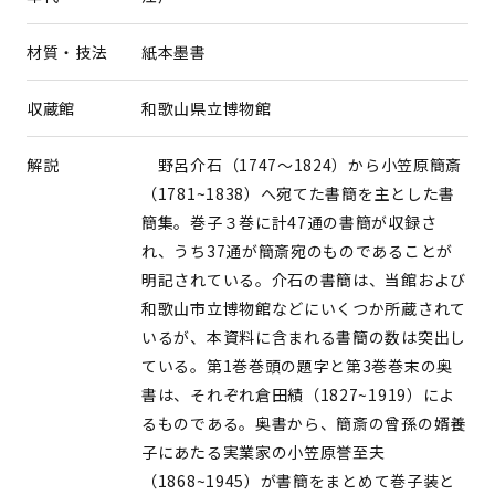
材質・技法
紙本墨書
収蔵館
和歌山県立博物館
解説
野呂介石（1747～1824）から小笠原簡斎
（1781~1838）へ宛てた書簡を主とした書
簡集。巻子３巻に計47通の書簡が収録さ
れ、うち37通が簡斎宛のものであることが
明記されている。介石の書簡は、当館および
和歌山市立博物館などにいくつか所蔵されて
いるが、本資料に含まれる書簡の数は突出し
ている。第1巻巻頭の題字と第3巻巻末の奥
書は、それぞれ倉田績（1827~1919）によ
るものである。奥書から、簡斎の曾孫の婿養
子にあたる実業家の小笠原誉至夫
（1868~1945）が書簡をまとめて巻子装と