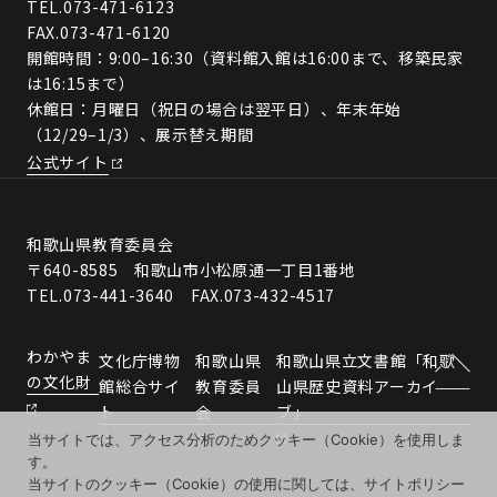
TEL.
073-471-6123
FAX.073-471-6120
開館時間：9:00–16:30（資料館入館は16:00まで、移築民家
は16:15まで）
休館日：月曜日（祝日の場合は翌平日）、年末年始
（12/29–1/3）、展示替え期間
公式サイト
和歌山県教育委員会
〒640-8585 和歌山市小松原通一丁目1番地
TEL.073-441-3640 FAX.073-432-4517
わかやま
文化庁博物
和歌山県
和歌山県立文書館「和歌
の文化財
館総合サイ
教育委員
山県歴史資料アーカイ
ト
会
ブ」
当サイトでは、アクセス分析のためクッキー（Cookie）を使用しま
す。
当サイトのクッキー（Cookie）の使用に関しては、サイトポリシー