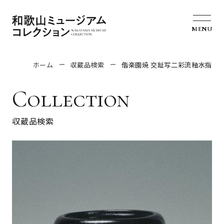
MENU
ホーム
収蔵品検索
偕楽園焼 交趾写二彩流釉水指
Collection
収蔵品検索