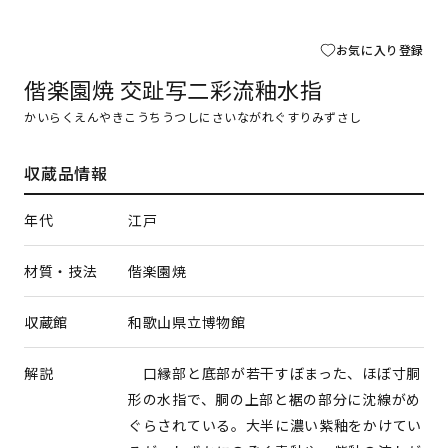
お気に入り登録
偕楽園焼 交趾写二彩流釉水指
かいらくえんやきこうちうつしにさいながれぐすりみずさし
収蔵品情報
年代
江戸
材質・技法
偕楽園焼
収蔵館
和歌山県立博物館
解説
口縁部と底部が若干すぼまった、ほぼ寸胴
形の水指で、胴の上部と裾の部分に沈線がめ
ぐらされている。大半に濃い紫釉をかけてい