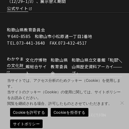
（12/29–1/3）、展示替え期間
公式サイト
和歌山県教育委員会
〒640-8585 和歌山市小松原通一丁目1番地
TEL.073-441-3640 FAX.073-432-4517
わかやま
文化庁博物
和歌山県
和歌山県立文書館「和歌
の文化財
館総合サイ
教育委員
山県歴史資料アーカイ
ト
会
ブ」
当サイトでは、アクセス分析のためクッキー（Cookie）を使用しま
す。
当サイトのクッキー（Cookie）の使用に関しては、サイトポリシー
をお読みください。
閲覧を継続される場合、許可したものとさせていただきます。
Cookieを許可する
Cookieを拒否する
© 2026 WAKAYAMA MUSEUMS COLLECTION
サイトポリシー