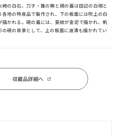
大崎の白石、刀子・錐の鞘と硯の蓋は田辺の白栩と
う各地の特産品で製作され、下の板面には吹上の白
が描かれる。硯の蓋には、葵紋が金泥で描かれ、帆
形の硯の背景として、上の板面に波濤も描かれてい
。
収蔵品詳細へ