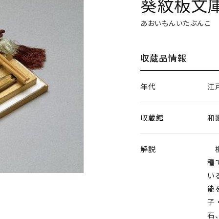
葵紋板文
あおいもんいたぶんこ
収蔵品情報
年代
江
収蔵館
和
解説
板
種
い
能
子
石