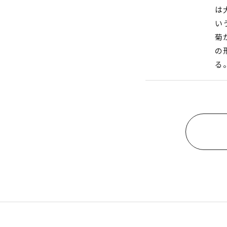
は
い
菊
の
る