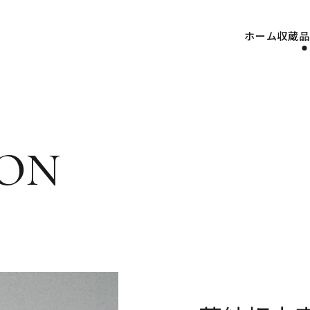
ホーム
収蔵品
on