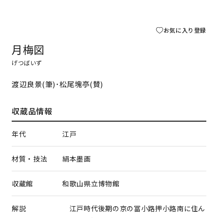
お気に入り登録
月梅図
げつばいず
渡辺良景(筆)･松尾塊亭(賛)
収蔵品情報
年代
江戸
材質・技法
絹本墨画
収蔵館
和歌山県立博物館
解説
江戸時代後期の京の冨小路押小路南に住ん