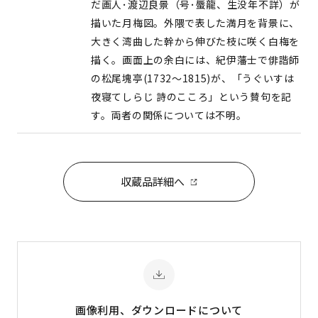
だ画人･渡辺良景（号･蜃龍、生没年不詳）が
描いた月梅図。外隈で表した満月を背景に、
大きく湾曲した幹から伸びた枝に咲く白梅を
描く。画面上の余白には、紀伊藩士で俳諧師
の松尾塊亭(1732〜1815)が、「うぐいすは
夜寝てしらじ 詩のこころ」という賛句を記
す。両者の関係については不明。
収蔵品詳細へ
画像利用、ダウンロード
について