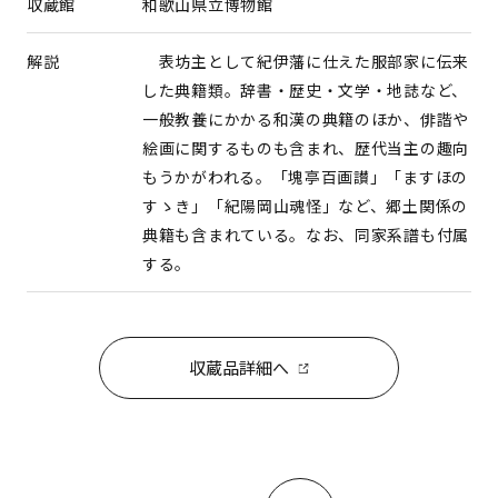
収蔵館
和歌山県立博物館
解説
表坊主として紀伊藩に仕えた服部家に伝来
した典籍類。辞書・歴史・文学・地誌など、
一般教養にかかる和漢の典籍のほか、俳諧や
絵画に関するものも含まれ、歴代当主の趣向
もうかがわれる。「塊亭百画讃」「ますほの
すゝき」「紀陽岡山魂怪」など、郷土関係の
典籍も含まれている。なお、同家系譜も付属
する。
収蔵品詳細へ