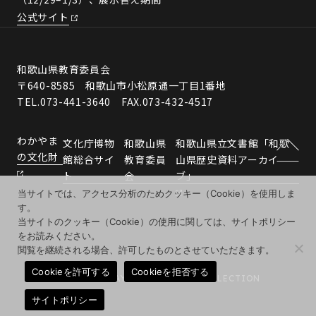
公式サイト
和歌山県教育委員会
〒640-8585 和歌山市小松原通一丁目1番地
TEL.073-441-3640 FAX.073-432-4517
わかやま
文化庁博物
和歌山県
和歌山県立文書館「和歌
の文化財
館総合サイ
教育委員
山県歴史資料アーカイ
ト
会
ブ」
当サイトでは、アクセス分析のためクッキー（Cookie）を使用しま
す。
当サイトのクッキー（Cookie）の使用に関しては、サイトポリシー
をお読みください。
閲覧を継続される場合、許可したものとさせていただきます。
Cookieを許可する
Cookieを拒否する
© 2026 WAKAYAMA MUSEUMS COLLECTION
サイトポリシー