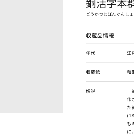
銅活字本
どうかつじぼんぐんしょ
収蔵品情報
年代
江
収蔵館
和
解説
徳
作
た
(
も
に