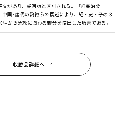
序文があり、駿河版と区別される。『群書治要』
、中国･唐代の魏徴らの撰述により、経・史・子の３
60種から治政に関わる部分を摘出した類書である。
収蔵品詳細へ