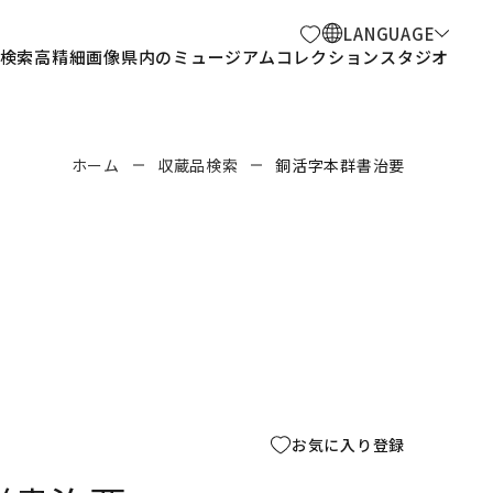
LANGUAGE
検索
高精細画像
県内のミュージアム
コレクションスタジオ
ホーム
収蔵品検索
銅活字本群書治要
お気に入り登録