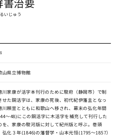
群書治要
るいじゅう
戸
歌山県立博物館
川家康が活字本刊行のために駿府（静岡市）で制
させた銅活字は、家康の死後、初代紀伊藩主となっ
徳川頼宣とともに和歌山ヘ移され、幕末の弘化年間
1844～48)にこの銅活字に木活字を補充して刊行した
のを、家康の駿河版に対して紀州版と呼ぶ。巻頭
、弘化３年(1846)の藩督学・山本元恒(1795～1857）