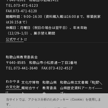
TEL.
073-471-6123
FAX.073-471-6120
開館時間：9:00–16:30（資料館入館は16:00まで、移築民家
は16:15まで）
休館日：月曜日（祝日の場合は翌平日）、年末年始
（12/29–1/3）、展示替え期間
公式サイト
和歌山県教育委員会
〒640-8585 和歌山市小松原通一丁目1番地
TEL.073-441-3640 FAX.073-432-4517
わかやま
文化庁博物
和歌山県
和歌山県立文書館「和歌
の文化財
館総合サイ
教育委員
山県歴史資料アーカイ
ト
会
ブ」
当サイトでは、アクセス分析のためクッキー（Cookie）を使用しま
す。