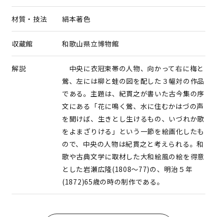
材質・技法
絹本著色
収蔵館
和歌山県立博物館
解説
中央に衣冠束帯の人物、向かって右に梅と
鶯、左には柳と蛙の図を配した３幅対の作品
である。主題は、紀貫之が書いた古今集の序
文にある「花に鳴く鶯、水に住むかはづの声
を聞けば、生きとし生けるもの、いづれか歌
をよまざりける」という一節を絵画化したも
ので、中央の人物は紀貫之と考えられる。和
歌や古典文学に取材した大和絵風の絵を得意
とした岩瀬広隆(1808～77)の、明治５年
(1872)65歳の時の制作である。