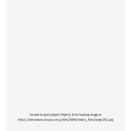
Unable to open [object Object]: Error loading image at
https://ibmuseum.mapps.ne.jp/files/5886/media_files/large/201.jpg