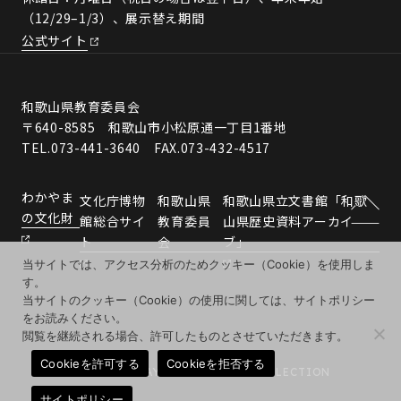
（12/29–1/3）、展示替え期間
公式サイト
和歌山県教育委員会
〒640-8585 和歌山市小松原通一丁目1番地
TEL.073-441-3640 FAX.073-432-4517
わかやま
文化庁博物
和歌山県
和歌山県立文書館「和歌
の文化財
館総合サイ
教育委員
山県歴史資料アーカイ
ト
会
ブ」
当サイトでは、アクセス分析のためクッキー（Cookie）を使用しま
す。
当サイトのクッキー（Cookie）の使用に関しては、サイトポリシー
をお読みください。
閲覧を継続される場合、許可したものとさせていただきます。
Cookieを許可する
Cookieを拒否する
© 2026 WAKAYAMA MUSEUMS COLLECTION
サイトポリシー