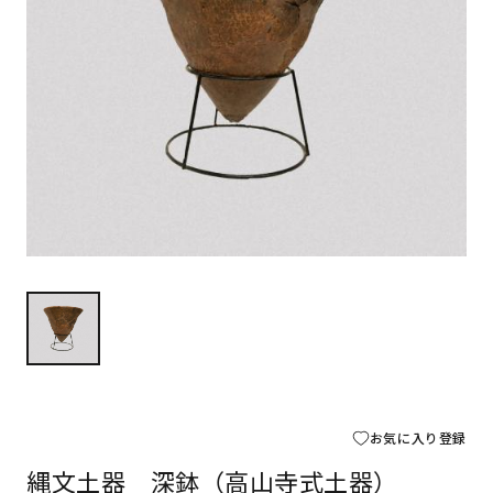
お気に入り登録
縄文土器 深鉢（高山寺式土器）