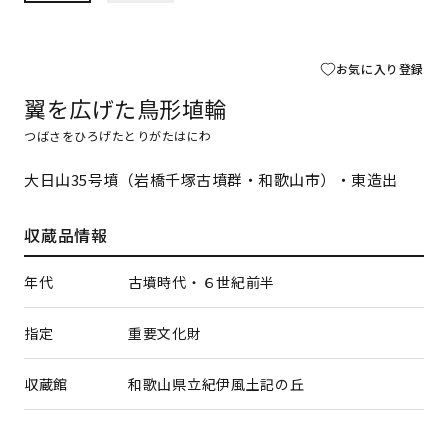
お気に入り登録
翼を広げた鳥形埴輪
つばさをひろげたとりがたはにわ
大日山35号墳（岩橋千塚古墳群・和歌山市）・東造出
収蔵品情報
年代
古墳時代・６世紀前半
指定
重要文化財
収蔵館
和歌山県立紀伊風土記の丘