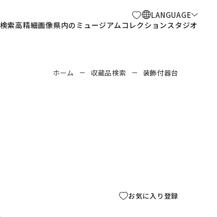
LANGUAGE
検索
高精細画像
県内のミュージアム
コレクションスタジオ
ホーム
収蔵品検索
装飾付器台
お気に入り登録