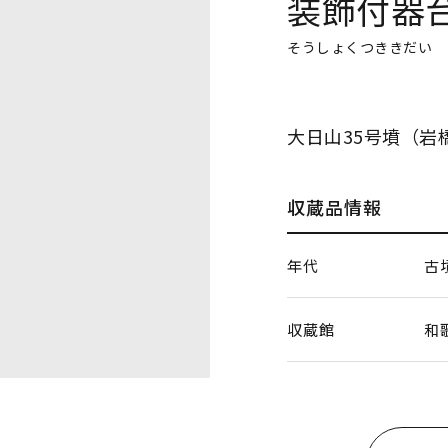
装飾付器
そうしょくつききだい
大日山35号墳（岩
収蔵品情報
年代
古
収蔵館
和