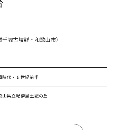
台
橋千塚古墳群・和歌山市）
墳時代・６世紀前半
歌山県立紀伊風土記の丘