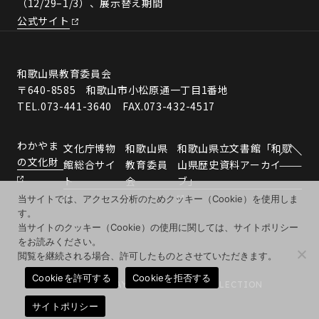
（12/29–1/3）、展示替え期間
公式サイト
和歌山県教育委員会
〒640-8585 和歌山市小松原通一丁目1番地
TEL.073-441-3640 FAX.073-432-4517
わかやま
文化庁博物
和歌山県
和歌山県立文書館「和歌
の文化財
館総合サイ
教育委員
山県歴史資料アーカイ
ト
会
ブ」
当サイトでは、アクセス分析のためクッキー（Cookie）を使用しま
す。
当サイトのクッキー（Cookie）の使用に関しては、サイトポリシー
をお読みください。
閲覧を継続される場合、許可したものとさせていただきます。
Cookieを許可する
Cookieを拒否する
© 2026 WAKAYAMA MUSEUMS COLLECTION
サイトポリシー