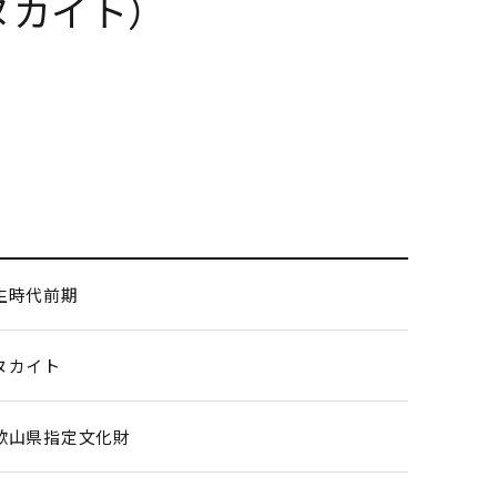
ヌカイト）
)
生時代前期
ヌカイト
歌山県指定文化財