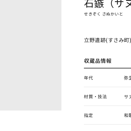
石鏃（サ
せきぞく さぬかいと
立野遺跡(すさみ町
収蔵品情報
年代
弥
材質・技法
サ
指定
和