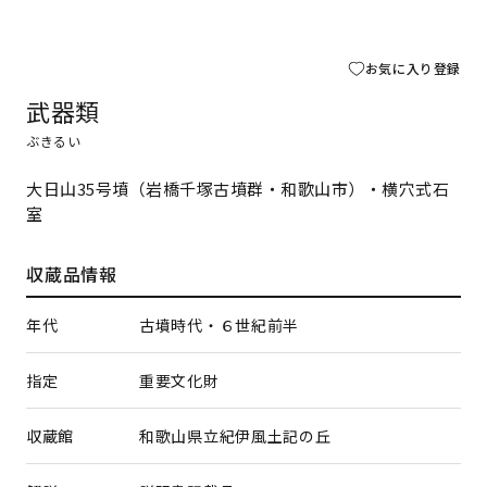
お気に入り登録
武器類
ぶきるい
大日山35号墳（岩橋千塚古墳群・和歌山市）・横穴式石
室
収蔵品情報
年代
古墳時代・６世紀前半
指定
重要文化財
収蔵館
和歌山県立紀伊風土記の丘