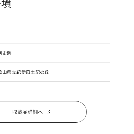
号墳
別史跡
歌山県立紀伊風土記の丘
収蔵品詳細へ