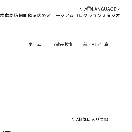
LANGUAGE
検索
高精細画像
県内のミュージアム
コレクションスタジオ
ホーム
収蔵品検索
前山A13号墳
お気に入り登録