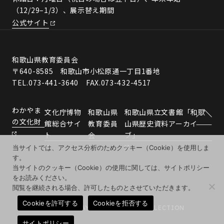
（12/29–1/3）、展示替え期間
公式サイト
和歌山県教育委員会
〒640-8585 和歌山市小松原通一丁目1番地
TEL.073-441-3640 FAX.073-432-4517
わかやま
文化庁博物
和歌山県
和歌山県立文書館「和歌
の文化財
館総合サイ
教育委員
山県歴史資料アーカイ
ト
会
ブ」
当サイトでは、アクセス分析のためクッキー（Cookie）を使用しま
す。
当サイトのクッキー（Cookie）の使用に関しては、サイトポリシー
をお読みください。
閲覧を継続される場合、許可したものとさせていただきます。
Cookieを許可する
Cookieを拒否する
© 2026 WAKAYAMA MUSEUMS COLLECTION
サイトポリシー