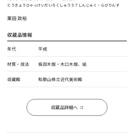
とうきょうひゃっけいだいろくしゅう５７しんじゅく・らびりんす
栗田 政裕
収蔵品情報
年代
平成
材質・技法
板目木版・木口木版、紙
収蔵館
和歌山県立近代美術館
収蔵品詳細へ