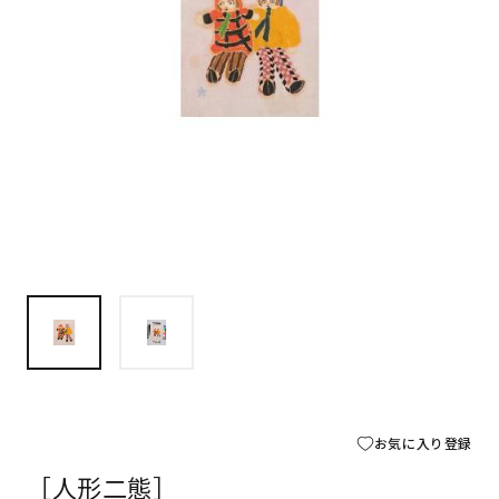
お気に入り登録
［人形二態］