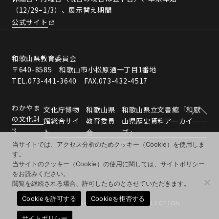
（12/29–1/3）、展示替え期間
公式サイト
和歌山県教育委員会
〒640-8585 和歌山市小松原通一丁目1番地
TEL.073-441-3640 FAX.073-432-4517
わかやま
文化庁博物
和歌山県
和歌山県立文書館「和歌
の文化財
館総合サイ
教育委員
山県歴史資料アーカイ
ト
会
ブ」
当サイトでは、アクセス分析のためクッキー（Cookie）を使用しま
す。
当サイトのクッキー（Cookie）の使用に関しては、サイトポリシー
をお読みください。
閲覧を継続される場合、許可したものとさせていただきます。
Cookieを許可する
Cookieを拒否する
© 2026 WAKAYAMA MUSEUMS COLLECTION
サイトポリシー