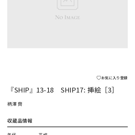
お気に入り登録
『SHIP』13-18 SHIP17: 挿絵［3］
柄澤 齊
収蔵品情報
年代
平成