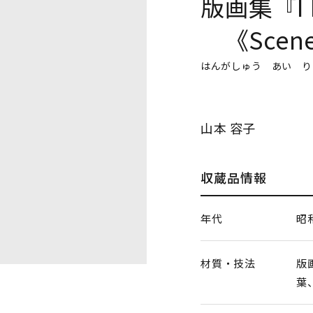
版画集『I R
《Scene 
はんがしゅう あい り
山本 容子
収蔵品情報
年代
昭
材質・技法
版
葉