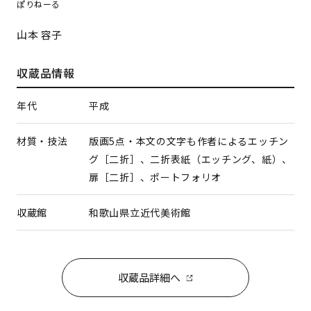
ぽりねーる
山本 容子
収蔵品情報
年代
平成
材質・技法
版画5点・本文の文字も作者によるエッチン
グ［二折］、二折表紙（エッチング、紙）、
扉［二折］、ポートフォリオ
収蔵館
和歌山県立近代美術館
収蔵品詳細へ