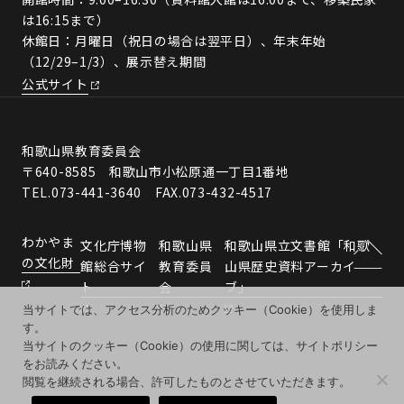
は16:15まで）
休館日：月曜日（祝日の場合は翌平日）、年末年始
（12/29–1/3）、展示替え期間
公式サイト
和歌山県教育委員会
〒640-8585 和歌山市小松原通一丁目1番地
TEL.073-441-3640 FAX.073-432-4517
わかやま
文化庁博物
和歌山県
和歌山県立文書館「和歌
の文化財
館総合サイ
教育委員
山県歴史資料アーカイ
ト
会
ブ」
当サイトでは、アクセス分析のためクッキー（Cookie）を使用しま
す。
当サイトのクッキー（Cookie）の使用に関しては、サイトポリシー
をお読みください。
閲覧を継続される場合、許可したものとさせていただきます。