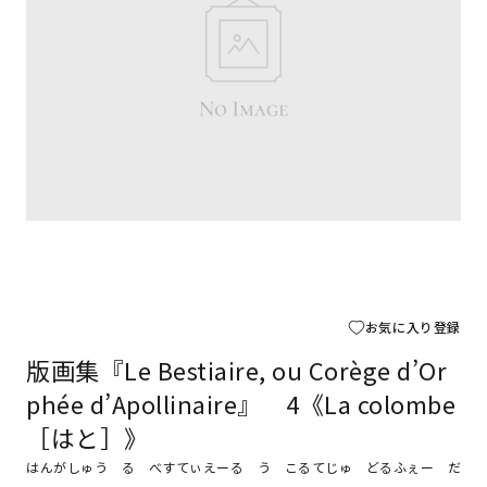
お気に入り登録
版画集『Le Bestiaire, ou Corège d’Or
phée d’Apollinaire』 4《La colombe
［はと］》
はんがしゅう る べすてぃえーる う こるてじゅ どるふぇー だ