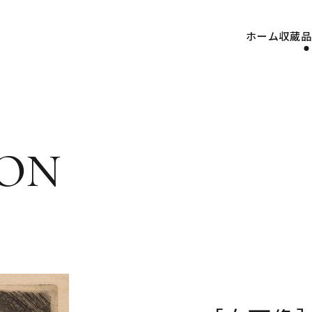
ホーム
収蔵品
on