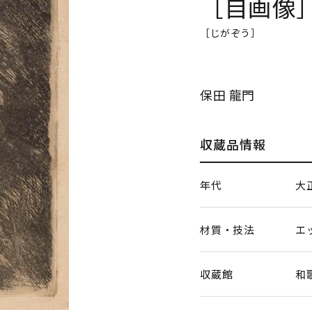
［自画像
［じがぞう］
保田 龍門
収蔵品情報
年代
大
材質・技法
エ
収蔵館
和