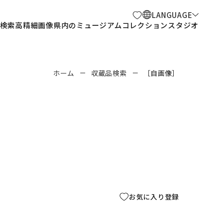
LANGUAGE
検索
高精細画像
県内のミュージアム
コレクションスタジオ
ホーム
収蔵品検索
［自画像］
お気に入り登録