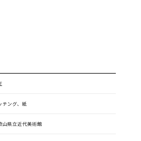
］
正
ッチング、紙
歌山県立近代美術館