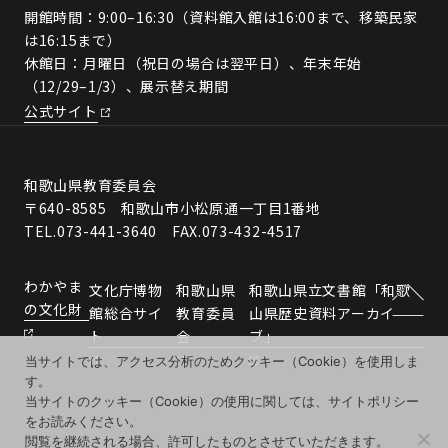
開館時間：9:00–16:30（資料館入館は16:00まで、移築民家
は16:15まで）
休館日：月曜日（祝日の場合は翌平日）、年末年始
（12/29–1/3）、展示替え期間
公式サイト
和歌山県教育委員会
〒640-8585 和歌山市小松原通一丁目1番地
TEL.073-441-3640 FAX.073-432-4517
わかやま
文化庁博物
和歌山県
和歌山県立文書館「和歌
の文化財
館総合サイ
教育委員
山県歴史資料アーカイ
ト
会
ブ」
当サイトでは、アクセス分析のためクッキー（Cookie）を使用しま
す。
当サイトのクッキー（Cookie）の使用に関しては、サイトポリシー
をお読みください。
閲覧を継続される場合、許可したものとさせていただきます。