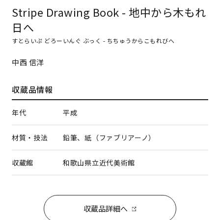
Stripe Drawing Book - 地中から木もれ
日へ
すとらいぷ どろーいんぐ ぶっく - ちちゅうからこもれびへ
中西 信洋
収蔵品情報
年代
平成
材質・技法
鉛筆、紙（ファブリアーノ）
収蔵館
和歌山県立近代美術館
収蔵品詳細へ