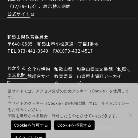
（12/29–1/3）、展示替え期間
公式サイト
和歌山県教育委員会
〒640-8585 和歌山市小松原通一丁目1番地
TEL.073-441-3640 FAX.073-432-4517
わかやま
文化庁博物
和歌山県
和歌山県立文書館「和歌
の文化財
館総合サイ
教育委員
山県歴史資料アーカイ
ト
会
ブ」
当サイトでは、アクセス分析のためクッキー（Cookie）を使用しま
す。
当サイトのクッキー（Cookie）の使用に関しては、サイトポリシー
をお読みください。
閲覧を継続される場合、許可したものとさせていただきます。
Cookieを許可する
Cookieを拒否する
© 2026 WAKAYAMA MUSEUMS COLLECTION
サイトポリシー