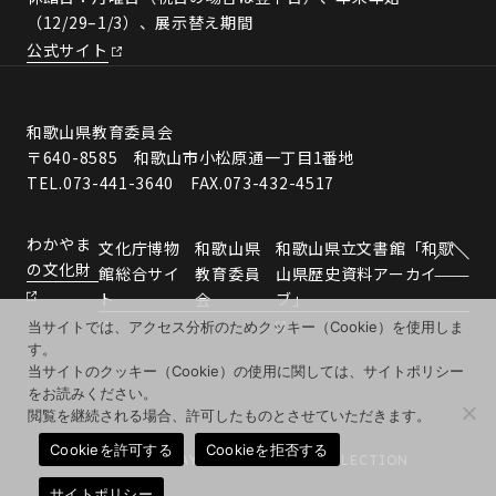
（12/29–1/3）、展示替え期間
公式サイト
和歌山県教育委員会
〒640-8585 和歌山市小松原通一丁目1番地
TEL.073-441-3640 FAX.073-432-4517
わかやま
文化庁博物
和歌山県
和歌山県立文書館「和歌
の文化財
館総合サイ
教育委員
山県歴史資料アーカイ
ト
会
ブ」
当サイトでは、アクセス分析のためクッキー（Cookie）を使用しま
す。
当サイトのクッキー（Cookie）の使用に関しては、サイトポリシー
をお読みください。
閲覧を継続される場合、許可したものとさせていただきます。
Cookieを許可する
Cookieを拒否する
© 2026 WAKAYAMA MUSEUMS COLLECTION
サイトポリシー