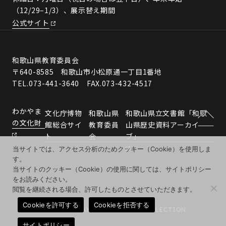
（12/29–1/3）、展示替え期間
公式サイト
和歌山県教育委員会
〒640-8585 和歌山市小松原通一丁目1番地
TEL.073-441-3640 FAX.073-432-4517
わかやま
文化庁博物
和歌山県
和歌山県立文書館「和歌
の文化財
館総合サイ
教育委員
山県歴史資料アーカイ
ト
会
ブ」
当サイトでは、アクセス分析のためクッキー（Cookie）を使用しま
す。
当サイトのクッキー（Cookie）の使用に関しては、サイトポリシー
をお読みください。
閲覧を継続される場合、許可したものとさせていただきます。
Cookieを許可する
Cookieを拒否する
© 2026 WAKAYAMA MUSEUMS COLLECTION
サイトポリシー