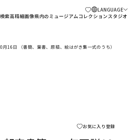
LANGUAGE
検索
高精細画像
県内のミュージアム
コレクションスタジオ
0月16日 （書簡、葉書、原稿、絵はがき集一式のうち）
お気に入り登録