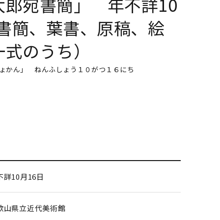
太郎宛書簡」 年不詳10
（書簡、葉書、原稿、絵
一式のうち）
ょかん」 ねんふしょう１０がつ１６にち
不詳10月16日
歌山県立近代美術館