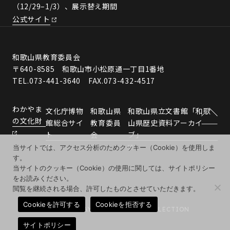
（12/29–1/3）、展示替え期間
公式サイト
和歌山県教育委員会
〒640-8585 和歌山市小松原通一丁目1番地
TEL.073-441-3640 FAX.073-432-4517
わかやま
文化庁博物
和歌山県
和歌山県立文書館「和歌
の文化財
館総合サイ
教育委員
山県歴史資料アーカイ
ト
会
ブ」
当サイトでは、アクセス分析のためクッキー（Cookie）を使用しま
す。
当サイトのクッキー（Cookie）の使用に関しては、サイトポリシー
をお読みください。
閲覧を継続される場合、許可したものとさせていただきます。
Cookieを許可する
Cookieを拒否する
© 2026 WAKAYAMA MUSEUMS COLLECTION
サイトポリシー