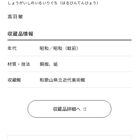
しょうがいしのいるいりぐち（はるびんてんびょう）
高羽 敏
収蔵品情報
年代
昭和／昭和（戦前）
材質・技法
銅版、紙
収蔵館
和歌山県立近代美術館
収蔵品詳細へ