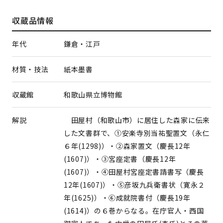
収蔵品情報
年代
鎌倉・江戸
材質・技法
紙本墨書
収蔵館
和歌山県立博物館
解説
田屋村（和歌山市）に居住した森家に伝来
した文書群で、①安楽寺別当祐聖置文（永仁
６年(1298)）・②森家置文（慶長12年
(1607)）・③宮座定書（慶長12年
(1607)）・④田屋村宮座定書請書写（慶長
12年(1607)）・⑤彦坂九兵衛書状（寛永２
年(1625)）・⑥成就院書付（慶長19年
(1614)）の６巻からなる。在庁官人・西国