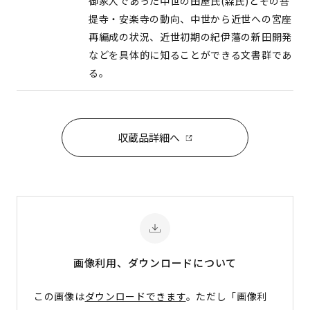
御家人であった中世の田屋氏(森氏)とその菩
提寺・安楽寺の動向、中世から近世への宮座
再編成の状況、近世初期の紀伊藩の新田開発
などを具体的に知ることができる文書群であ
る。
収蔵品詳細へ
画像利用、ダウンロード
について
この画像は
ダウンロードできます
。ただし「画像利