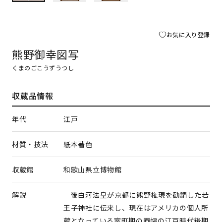
お気に入り登録
熊野御幸図写
くまのごこうずうつし
収蔵品情報
年代
江戸
材質・技法
紙本著色
収蔵館
和歌山県立博物館
解説
後白河法皇が京都に熊野権現を勧請した若
王子神社に伝来し、現在はアメリカの個人所
蔵となっている室町期の画幅の江戸時代後期