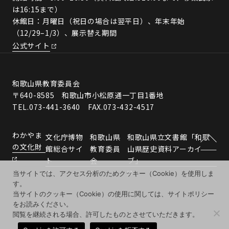
は16:15まで）
休館日：月曜日（祝日の場合は翌平日）、年末年始
（12/29–1/3）、展示替え期間
公式サイト
和歌山県教育委員会
〒640-8585 和歌山市小松原通一丁目1番地
TEL.073-441-3640 FAX.073-432-4517
わかやま
文化庁博物
和歌山県
和歌山県立文書館「和歌
の文化財
館総合サイ
教育委員
山県歴史資料アーカイ
ト
会
ブ」
当サイトでは、アクセス分析のためクッキー（Cookie）を使用しま
す。
当サイトのクッキー（Cookie）の使用に関しては、サイトポリシー
をお読みください。
閲覧を継続される場合、許可したものとさせていただきます。