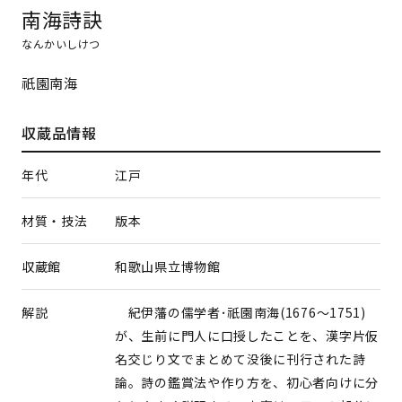
南海詩訣
なんかいしけつ
祇園南海
収蔵品情報
年代
江戸
材質・技法
版本
収蔵館
和歌山県立博物館
解説
紀伊藩の儒学者･祇園南海(1676～1751)
が、生前に門人に口授したことを、漢字片仮
名交じり文でまとめて没後に刊行された詩
論。詩の鑑賞法や作り方を、初心者向けに分