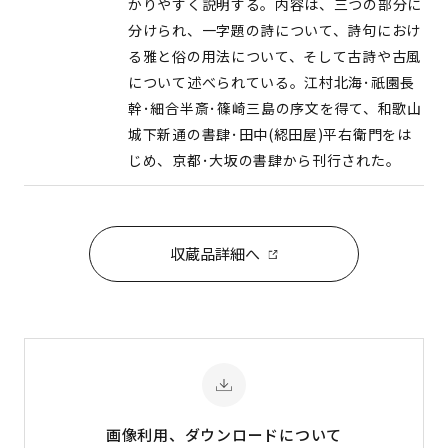
かりやすく説明する。内容は、三つの部分に
分けられ、一字題の詩について、詩句におけ
る雅と俗の用法について、そして古詩や古風
について述べられている。江村北海･祇園長
幹･細合半斎･篠崎三島の序文を得て、和歌山
城下新通の書肆･田中(綛田屋)平右衛門をは
じめ、京都･大坂の書肆から刊行された。
収蔵品詳細へ
画像利用、ダウンロード
について