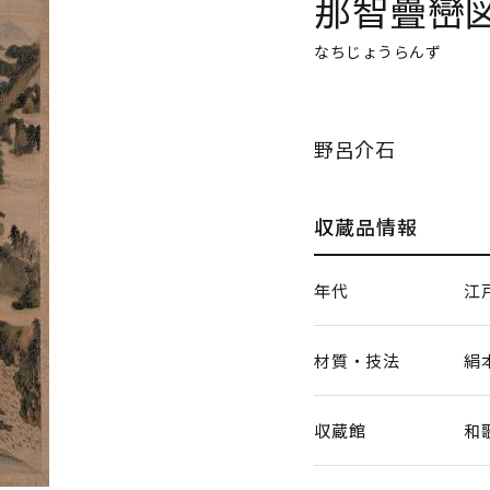
那智疊巒
なちじょうらんず
野呂介石
収蔵品情報
年代
江
材質・技法
絹
収蔵館
和