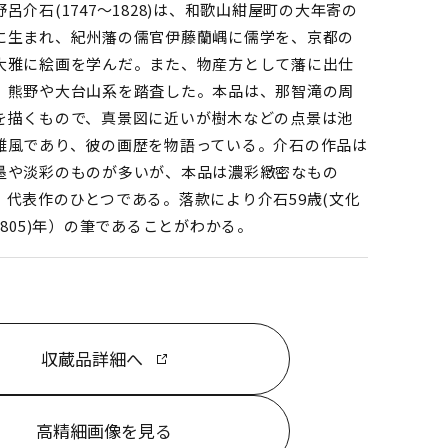
呂介石(1747～1828)は、和歌山紺屋町の大年寄の
に生まれ、紀州藩の儒官伊藤蘭嵎に儒学を、京都の
大雅に絵画を学んだ。また、物産方として藩に出仕
、熊野や大台山系を踏査した。本品は、那智滝の周
を描くもので、真景図に近いが樹木などの点景は池
雅風であり、彼の画歴を物語っている。介石の作品は
墨や淡彩のものが多いが、本品は濃彩緻密なもの
、代表作のひとつである。落款により介石59歳(文化
(1805)年）の筆であることがわかる。
収蔵品詳細へ
高精細画像を見る