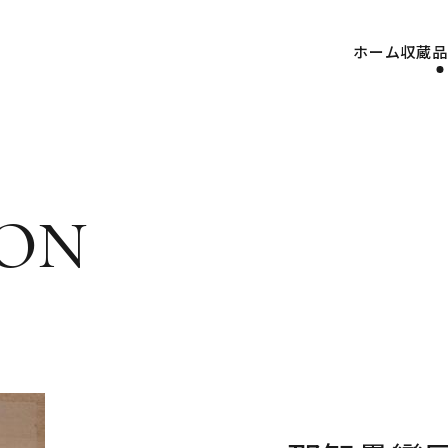
ホーム
収蔵品
on