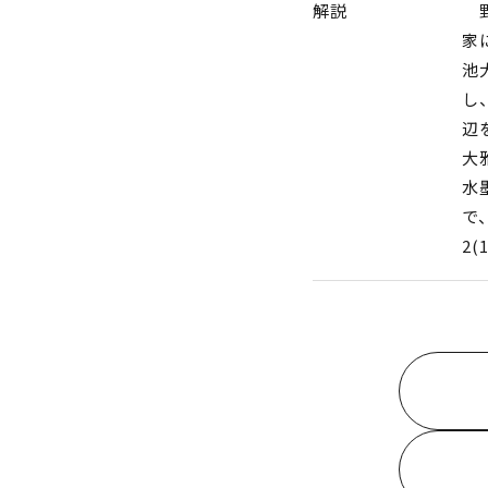
解説
野
家
池
し
辺
大
水
で
2