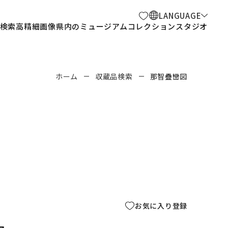
LANGUAGE
検索
高精細画像
県内のミュージアム
コレクションスタジオ
ホーム
収蔵品検索
那智疊巒図
お気に入り登録