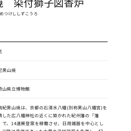
焼 染付獅子図香炉
めつけししずこうろ
代
紀男山焼
歌山県立博物館
紀男山焼は、京都の石清水八幡(別称男山八幡宮)を
請した広八幡神社の近くに築かれた紀州藩の「藩
」で、14連房登窯を稼働させ、日用雑器を中心とし