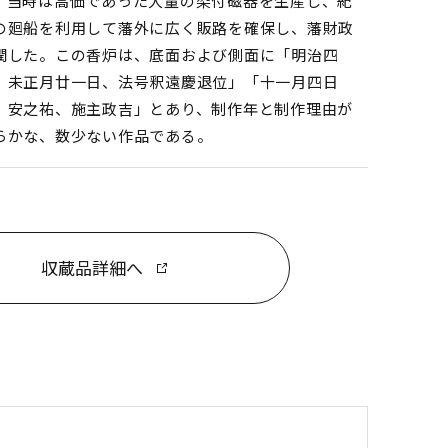
、当時は高価であった大量の染付磁器を生産し、紀
の廻船を利用して藩外に広く販路を確保し、藩財政
潤した。この香炉は、底面および側面に「明治四
、未正月廿一日、法号釈遠慶退位」「十一月四日
、安之祐、施主政吉」とあり、制作年と制作理由が
らかな、数少ない作品である。
収蔵品詳細へ