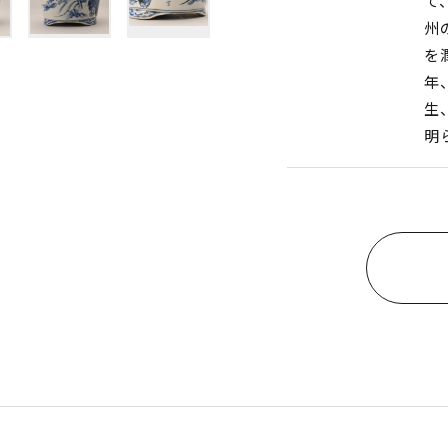
て
州
を
年
生
明