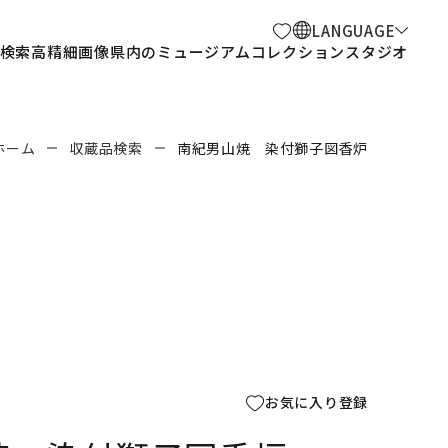
LANGUAGE
検索
高精細画像
県内のミュージアム
コレクションスタジオ
ホーム
収蔵品検索
南紀男山焼 染付獅子図香炉
お気に入り登録