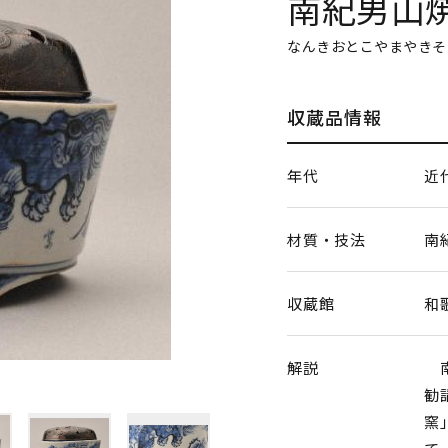
南紀男山
なんきおとこやまやきそ
収蔵品情報
年代
近
材質・技法
南
収蔵館
和
解説
南
勧
窯