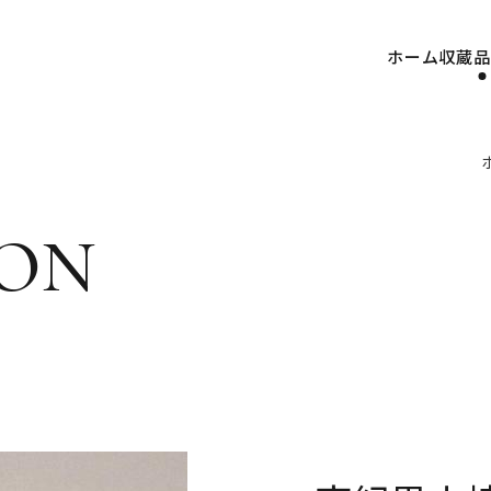
ホーム
収蔵品
on