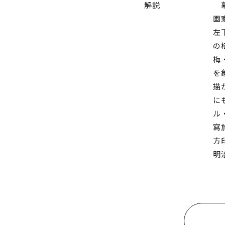
解説
幕
画
左
の
梅
を
描
に
ル
寫
方
明