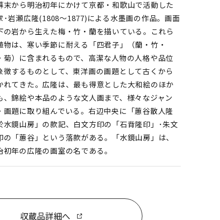
末から明治初年にかけて京都・和歌山で活動した
家･岩瀬広隆(1808～1877)による水墨画の作品。画面
下の岩から生えた梅・竹・蘭を描いている。これら
植物は、寒い季節に耐える「四君子」（蘭・竹・
・菊）に含まれるもので、高潔な人物の人格や品位
象徴するものとして、東洋画の画題として古くから
かれてきた。広隆は、最も得意とした大和絵のほか
も、錦絵や本品のような文人画まで、様々なジャン
・画題に取り組んでいる。右辺中央に「蕙谷散人隆
於水鏡山房」の款記、白文方印の「石背隆印」･朱文
印の「蕙谷」という落款がある。「水鏡山房」は、
治初年の広隆の画室の名である。
収蔵品詳細へ