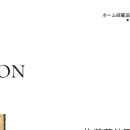
ホーム
収蔵品
on