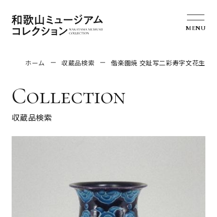
MENU
ホーム
収蔵品検索
偕楽園焼 交趾写二彩寿字文花生
Collection
収蔵品検索