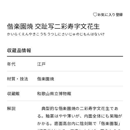
お気に入り登録
偕楽園焼 交趾写二彩寿字文花生
かいらくえんやきこうちうつしにさいじゅのじもんはないけ
収蔵品情報
年代
江戸
材質・技法
偕楽園焼
収蔵館
和歌山県立博物館
解説
典型的な偕楽園焼の二彩寿字文花生であ
る。釉薬はやや薄いが、内面全体にも紫釉が
かかる。底面高台内に陰刻銘で「偕楽園製」