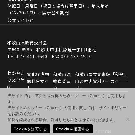
休館日：月曜日（祝日の場合は翌平日）、年末年始
（12/29–1/3）、展示替え期間
公式サイト
和歌山県教育委員会
〒640-8585 和歌山市小松原通一丁目1番地
TEL.073-441-3640 FAX.073-432-4517
わかやま
文化庁博物
和歌山県
和歌山県立文書館「和歌
の文化財
館総合サイ
教育委員
山県歴史資料アーカイ
ト
会
ブ」
当サイトでは、アクセス分析のためクッキー（Cookie）を使用しま
す。
当サイトのクッキー（Cookie）の使用に関しては、サイトポリシー
をお読みください。
閲覧を継続される場合、許可したものとさせていただきます。
Cookieを許可する
Cookieを拒否する
© 2026 WAKAYAMA MUSEUMS COLLECTION