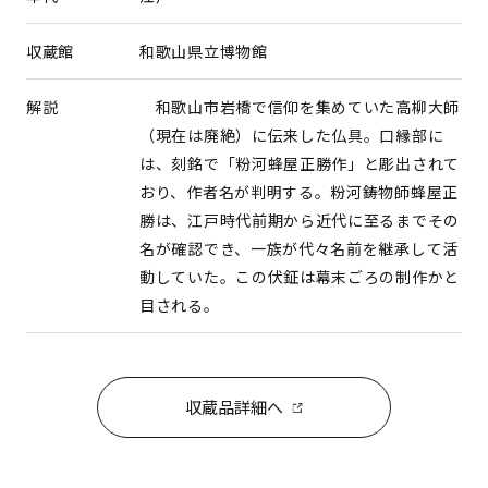
収蔵館
和歌山県立博物館
解説
和歌山市岩橋で信仰を集めていた高柳大師
（現在は廃絶）に伝来した仏具。口縁部に
は、刻銘で「粉河蜂屋正勝作」と彫出されて
おり、作者名が判明する。粉河鋳物師蜂屋正
勝は、江戸時代前期から近代に至るまでその
名が確認でき、一族が代々名前を継承して活
動していた。この伏鉦は幕末ごろの制作かと
目される。
収蔵品詳細へ