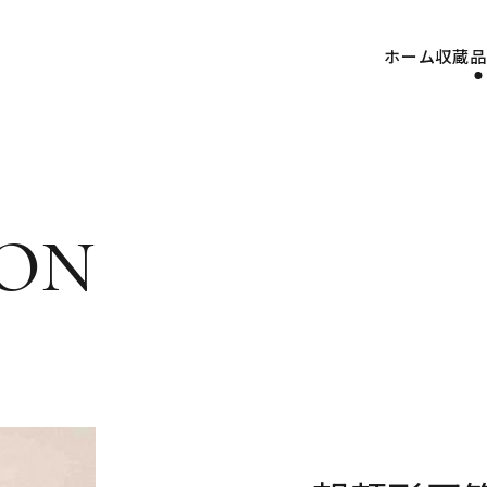
ホーム
収蔵品
on