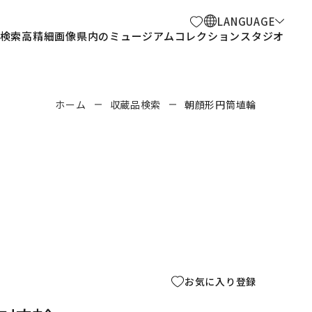
LANGUAGE
検索
高精細画像
県内のミュージアム
コレクションスタジオ
ホーム
収蔵品検索
朝顔形円筒埴輪
お気に入り登録