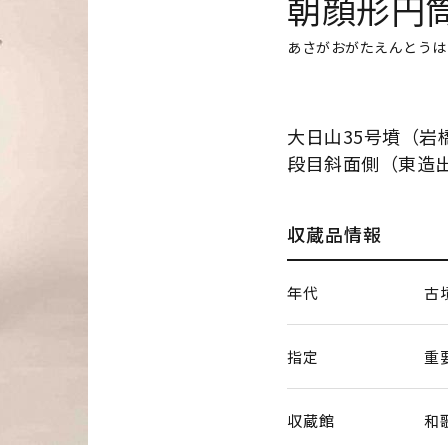
朝顔形円
あさがおがたえんとうは
大日山35号墳（岩
段目斜面側（東造
収蔵品情報
年代
古
指定
重
収蔵館
和