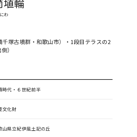
筒埴輪
にわ
橋千塚古墳群・和歌山市）・1段目テラスの2
出側）
墳時代・６世紀前半
要文化財
歌山県立紀伊風土記の丘