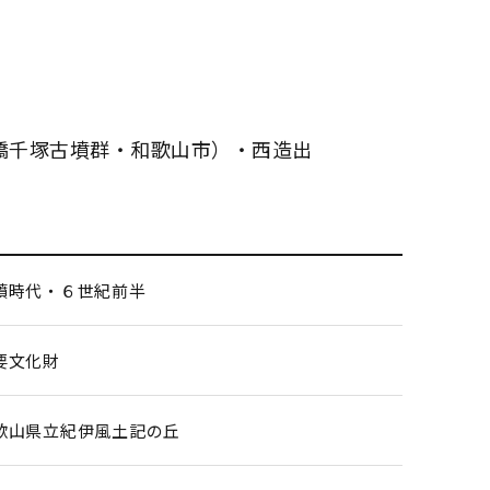
橋千塚古墳群・和歌山市）・西造出
墳時代・６世紀前半
要文化財
歌山県立紀伊風土記の丘