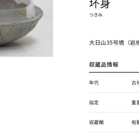
坏身
つきみ
大日山35号墳（岩
収蔵品情報
年代
古
指定
重
収蔵館
和