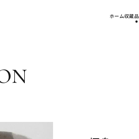
ホーム
収蔵品
on