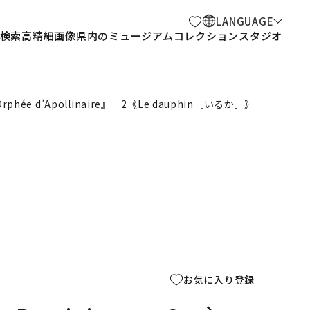
LANGUAGE
検索
高精細画像
県内のミュージアム
コレクションスタジオ
d’Orphée d’Apollinaire』 2《Le dauphin［いるか］》
お気に入り登録