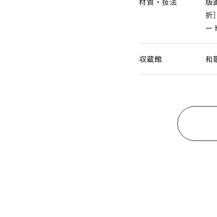
材質・技法
版
折
ー
収蔵館
和