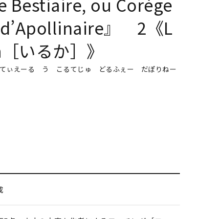
estiaire, ou Corège
 d’Apollinaire』 2《L
hin［いるか］》
てぃえーる う こるてじゅ どるふぇー だぽりねー
成