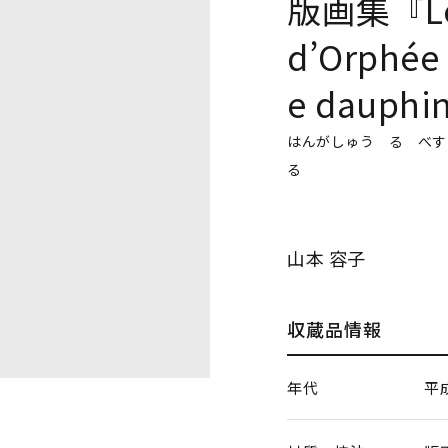
版画集『Le B
d’Orphée
e daup
はんがしゅう る べす
る
山本 容子
収蔵品情報
年代
平