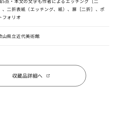
画5点・本文の文字も作者によるエッチング［二
］、二折表紙（エッチング、紙）、扉［二折］、ポ
トフォリオ
歌山県立近代美術館
収蔵品詳細へ