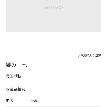
お気に入り登録
響み 七
児玉 靖枝
収蔵品情報
年代
平成