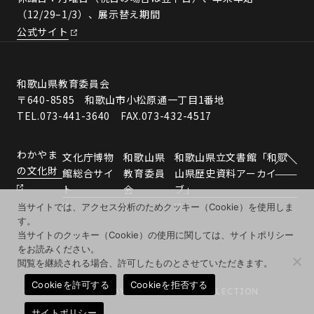
（12/29–1/3）、展示替え期間
公式サイト
和歌山県教育委員会
〒640-8585 和歌山市小松原通一丁目1番地
TEL.073-441-3640 FAX.073-432-4517
わかやま
文化庁博物
和歌山県
和歌山県立文書館「和歌
の文化財
館総合サイ
教育委員
山県歴史資料アーカイ
ト
会
ブ」
当サイトでは、アクセス分析のためクッキー（Cookie）を使用しま
す。
当サイトのクッキー（Cookie）の使用に関しては、サイトポリシー
をお読みください。
閲覧を継続される場合、許可したものとさせていただきます。
Cookieを許可する
Cookieを拒否する
© 2026 WAKAYAMA MUSEUMS COLLECTION
サイトポリシー