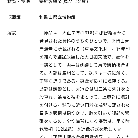
材質・技法
鋳銅製鍍金(原品は金銅)
収蔵館
和歌山県立博物館
解説
原品は、大正７年(1918)に那智経塚から
発見された資料のうちのひとつで、那智山青
岸渡寺に所蔵される（重要文化財）。智拳印
を結んで結跏趺坐した大日如来像で、頭体を
一鋳として、両手は別鋳して肩で蟻枘接合す
る。内部は空洞として、銅厚は一様に薄く、
丁寧な造りである。鍍金が良好に残存する。
頭部は螺髪とし、天冠台は紐二条に列弁を２
段重ね、条帛と裙をまとって、上腕部に腕釧
を付ける。球形に近い円満な輪郭に配された
目鼻の表情は穏やかで、胸を引いて腹部の緊
張をゆるめ、やや猫背になる姿勢は、平安時
代後期（12世紀）の造像様式を示してい
る。「那智山瀧本金経門縁起写」に「六寸大