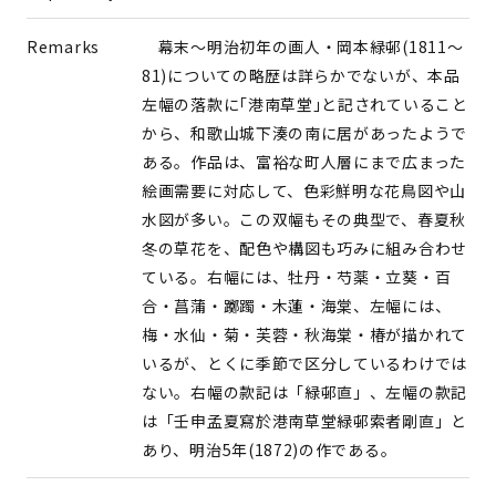
Remarks
幕末〜明治初年の画人・岡本緑邨(1811～
81)についての略歴は詳らかでないが、本品
左幅の落款に｢港南草堂｣と記されていること
から、和歌山城下湊の南に居があったようで
ある。作品は、富裕な町人層にまで広まった
絵画需要に対応して、色彩鮮明な花鳥図や山
水図が多い。この双幅もその典型で、春夏秋
冬の草花を、配色や構図も巧みに組み合わせ
ている。右幅には、牡丹・芍薬・立葵・百
合・菖蒲・躑躅・木蓮・海棠、左幅には、
梅・水仙・菊・芙蓉・秋海棠・椿が描かれて
いるが、とくに季節で区分しているわけでは
ない。右幅の款記は「緑邨直」、左幅の款記
は「壬申孟夏寫於港南草堂緑邨索者剛直」と
あり、明治5年(1872)の作である。