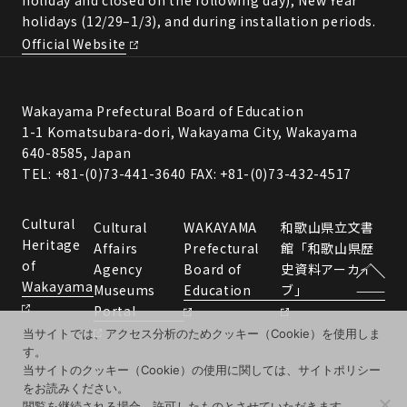
holiday and closed on the following day), New Year
holidays (12/29–1/3), and during installation periods.
Official Website
Wakayama Prefectural Board of Education
1-1 Komatsubara-dori, Wakayama City, Wakayama
640-8585, Japan
TEL: +81-(0)73-441-3640 FAX: +81-(0)73-432-4517
Cultural
Cultural
WAKAYAMA
和歌山県立文書
Heritage
Affairs
Prefectural
館「和歌山県歴
of
Agency
Board of
史資料アーカイ
Wakayama
Museums
Education
ブ」
Portal
当サイトでは、アクセス分析のためクッキー（Cookie）を使用しま
す。
当サイトのクッキー（Cookie）の使用に関しては、サイトポリシー
をお読みください。
閲覧を継続される場合、許可したものとさせていただきます。