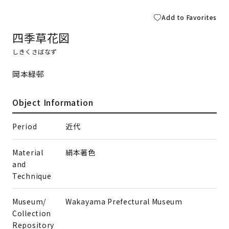
Add to Favorites
四季草花図
しきくさばなず
岡本緑邨
Object Information
Period
近代
Material
絹本著色
and
Technique
Museum/
Wakayama Prefectural Museum
Collection
Repository