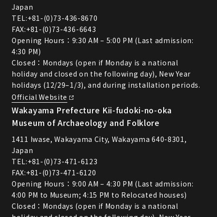
Japan
TEL:
+81-(0)73-436-8670
FAX:+81-(0)73-436-6643
Opening Hours：9:30 AM – 5:00 PM (Last admission:
4:30 PM)
Closed：Mondays (open if Monday is a national
holiday and closed on the following day), New Year
holidays (12/29–1/3), and during installation periods.
Official Website
Wakayama Prefecture Kii-fudoki-no-oka
Museum of Archaeology and Folklore
1411 Iwase, Wakayama City, Wakayama 640-8301,
Japan
TEL:
+81-(0)73-471-6123
FAX:+81-(0)73-471-6120
Opening Hours：9:00 AM – 4:30 PM (Last admission:
4:00 PM to Museum; 4:15 PM to Relocated houses)
Closed：Mondays (open if Monday is a national